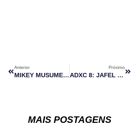
Anterior
Próximo
MIKEY MUSUMECI ESTREIA COM VITÓRIA NO UFC FIGHT PASS INVITATIONAL 9; CONFIRA TODOS OS RESULTADOS.
ADXC 8: JAFEL FILHO DERROTA ALBAZI, CYBORG VENCE MAIS UMA E KHALED SUPERA THALISON SOARES
MAIS POSTAGENS