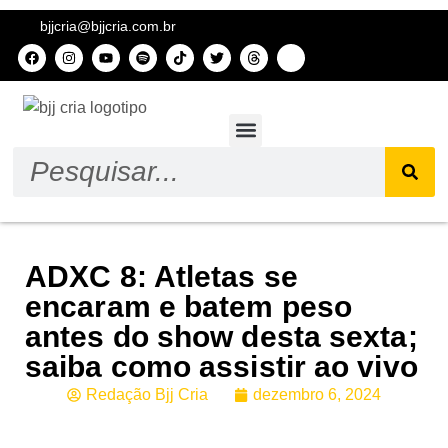
bjjcria@bjjcria.com.br
Sobre nós
ADXC 8: Atletas se
encaram e batem peso
antes do show desta sexta;
saiba como assistir ao vivo
Redação Bjj Cria
dezembro 6, 2024