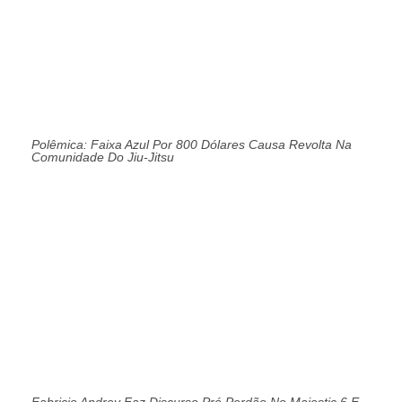
Polêmica: Faixa Azul Por 800 Dólares Causa Revolta Na
Comunidade Do Jiu-Jitsu
Fabricio Andrey Faz Discurso Pró Perdão No Majestic 6 E