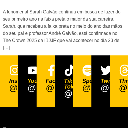
A fenomenal Sarah Galvão continua em busca de fazer do
seu primeiro ano na faixa preta o maior da sua carreira.
Sarah, que recebeu a faixa preta no meio do ano das mãos
do seu pai e professor André Galvão, está confirmada no
The Crown 2025 da IBJJF que vai acontecer no dia 23 de
[…]
Instagram
Youtube
Facebook
Tik
Spotify
Twitter
Th
@BjjCria
@BjjCria
@BjjCria
@BjjCria
@BjjCr
@B
Tok
@BjjCria