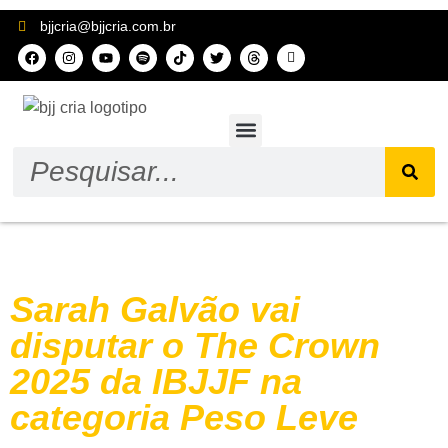
bjjcria@bjjcria.com.br
Sobre nós
Tag:
Sarah galvao
Sarah Galvão vai
disputar o The Crown
2025 da IBJJF na
categoria Peso Leve