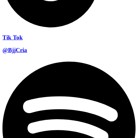
Tik Tok
@BjjCria