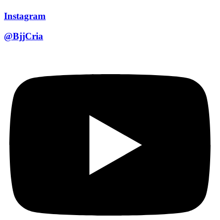
Instagram
@BjjCria