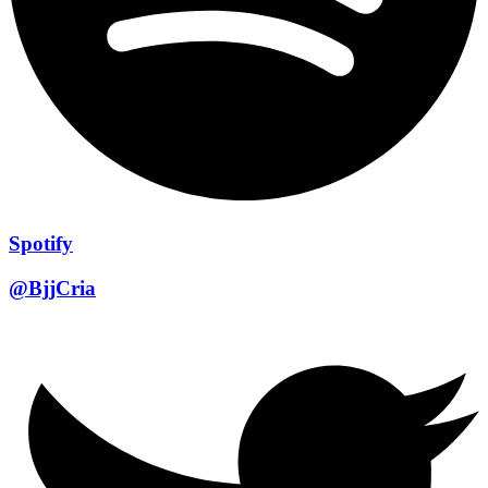
Spotify
@BjjCria