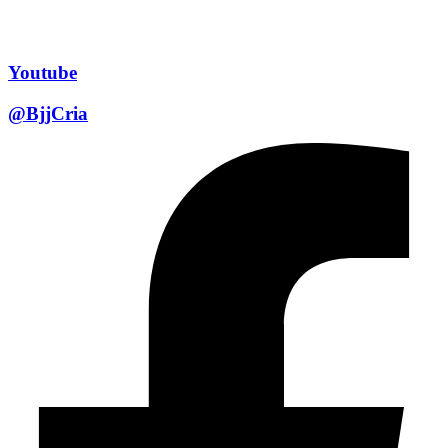
Youtube
@BjjCria