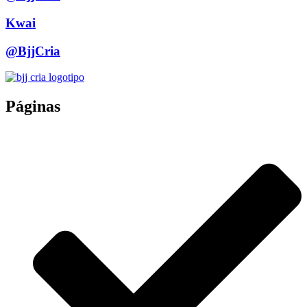
Kwai
@BjjCria
Páginas