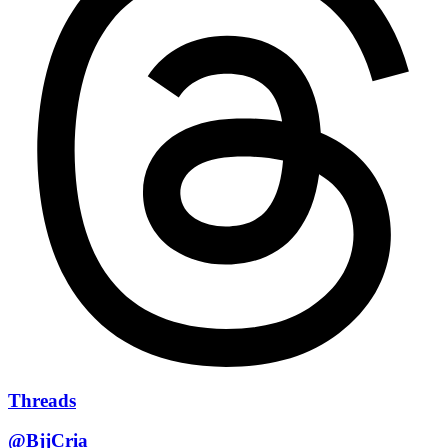
Threads
@BjjCria