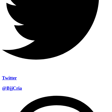
Twitter
@BjjCria