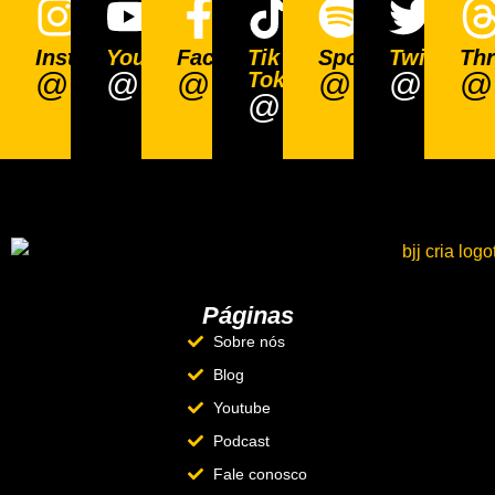
Instagram
Youtube
Facebook
Tik
Spotify
Twitter
Th
@BjjCria
@BjjCria
@BjjCria
@BjjCria
@BjjCr
@B
Tok
@BjjCria
Páginas
Sobre nós
Blog
Youtube
Podcast
Fale conosco