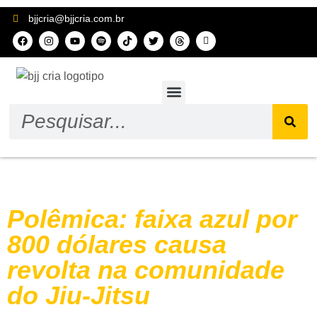
bjjcria@bjjcria.com.br
Sobre nós
Tag:
bjj
Polêmica: faixa azul por
800 dólares causa
revolta na comunidade
do Jiu-Jitsu