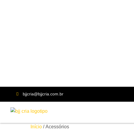
bjjcria@bjjcria.com.br
Início
/ Acessórios